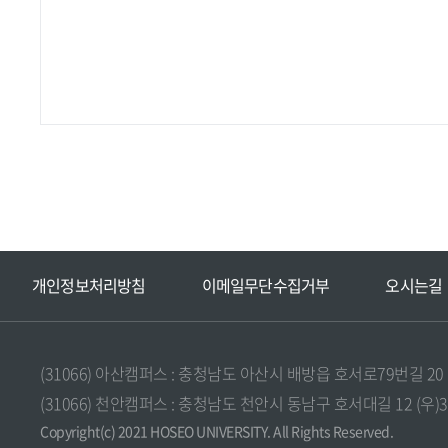
안
개인정보처리방침
이메일무단수집거부
오시는길
전
공
학
과
(31066) 아산캠퍼스 : 충청남도 아산시 배방읍 호서로79번길 20 (우)3
서
(31066) 천안캠퍼스 : 충청남도 천안시 동남구 호서대길 12 (우)3106
비
스
Copyright(c) 2021 HOSEO UNIVERSITY. All Rights Reserved.