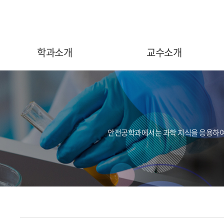
학과소개
교수소개
인사말
교수소개
학과안내
학과비전
안전공학과에서는 과학 지식을 응용하여 
인재상
진로/자격증
연구실 현황
학과사무실
오시는길