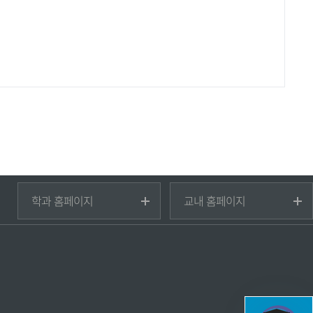
기독교학과
포털시스템
학과 홈페이지
교내 홈페이지
한국언어문화학과
학사시스템
영어영문학과
교직원그룹웨어
중국학과
행정정보시스템
법경찰행정학과
교목실
사회복지학부
Caritas상담센터
청소년문화·상담학과
생활관
유아교육과
국제업무팀