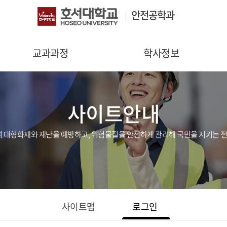
안전공학과
교과과정
학사정보
교육목표 및 진로
장학안내
사이트안내
전공역량
졸업안내
대표교과목
학사일정
대형화재와 재난을 예방하고, 위험물질을 안전하게 관리해 국민을 지키는 전
교육과정
사이트맵
로그인