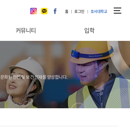
홈
로그인
호서대학교
커뮤니티
입학
공지사항
입시준비TIP
언론보도
Q&A
갤러리
입학홈페이지
문화된 안전 및 보건 인재를 양성합니다.
학생회
동아리
Q&A
취업현황
홍보동영상
안전 Issue