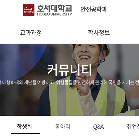
안전공학과
교과과정
학사정보
교육목표 및 진로
장학안내
커뮤니티
전공역량
졸업안내
대표교과목
학사일정
대형화재와 재난을 예방하고, 위험물질을 안전하게 관리해 국민을 지키는 전
교육과정
학생회
동아리
Q&A
취업