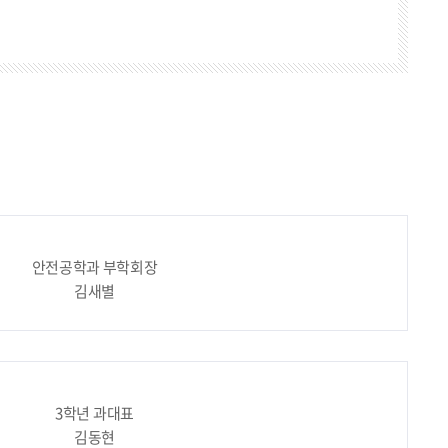
안전공학과 부학회장
김새별
3학년 과대표
김동현