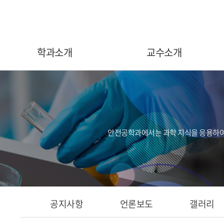
학과소개
교수소개
인사말
교수소개
학과안내
학과비전
안전공학과에서는 과학 지식을 응용하여 
인재상
진로/자격증
연구실 현황
학과사무실
오시는길
공지사항
언론보도
갤러리