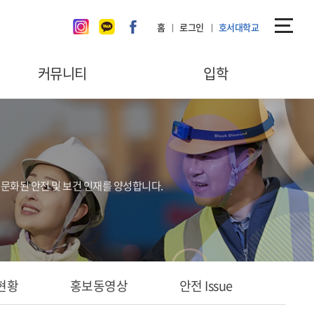
홈
로그인
호서대학교
커뮤니티
입학
공지사항
입시준비TIP
언론보도
Q&A
갤러리
입학홈페이지
문화된 안전 및 보건 인재를 양성합니다.
학생회
동아리
Q&A
취업현황
홍보동영상
현황
홍보동영상
안전 Issue
안전 Issue