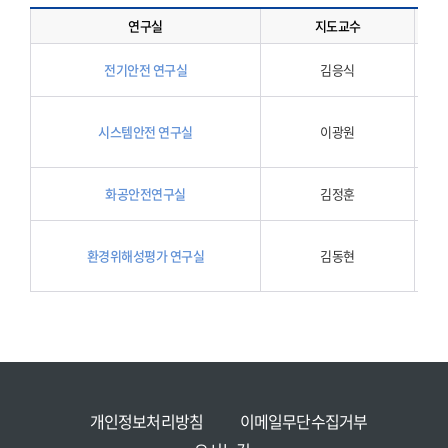
연구실
지도교수
전기안
전기안전 연구실
김응식
기 등
수소시
시스템안전 연구실
이광원
가스3
등을 
화공안
화공안전연구실
김정훈
식안전
유해화
환경위해성평가 연구실
김동현
결정 
심층연
안
전
개인정보처리방침
이메일무단수집거부
공